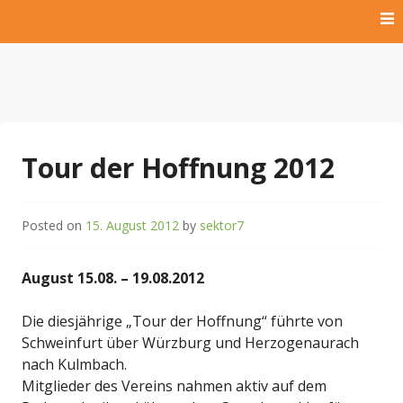
Skip
to
content
Hilfe für krebskranke Kinder und Kinder der Dritten Welt
Kinderlachen009 Rügen
e.V.
Tour der Hoffnung 2012
Posted on
15. August 2012
by
sektor7
August 15.08. – 19.08.2012
Die diesjährige „Tour der Hoffnung“ führte von
Schweinfurt über Würzburg und Herzogenaurach
nach Kulmbach.
Mitglieder des Vereins nahmen aktiv auf dem