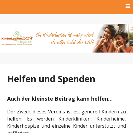
Skip
to
content
Hilfe für krebskranke Kinder und Kinder der Dritten Welt
Kinderlachen009 Rügen
e.V.
Helfen und Spenden
Auch der kleinste Beitrag kann helfen…
Der Zweck dieses Vereins ist es, generell Kindern zu
helfen. Es werden Kinderkliniken, Kinderheime,
Kinderhospize und einzelne Kinder unterstützt und
gefördert.