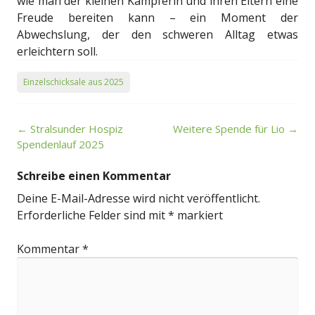
wie man der kleinen Kämpferin und ihren Eltern eine
Freude bereiten kann – ein Moment der
Abwechslung, der den schweren Alltag etwas
erleichtern soll.
Einzelschicksale aus 2025
Post
←
Stralsunder Hospiz
Weitere Spende für Lio
→
navigation
Spendenlauf 2025
Schreibe einen Kommentar
Deine E-Mail-Adresse wird nicht veröffentlicht.
Erforderliche Felder sind mit
*
markiert
Kommentar
*