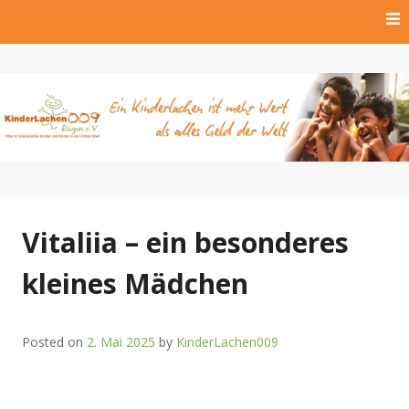
Skip
to
content
Hilfe für krebskranke Kinder und Kinder der Dritten Welt
Kinderlachen009 Rügen
e.V.
Vitaliia – ein besonderes
kleines Mädchen
Posted on
2. Mai 2025
by
KinderLachen009