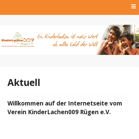
Skip
to
content
Hilfe für krebskranke Kinder und Kinder der Dritten Welt
Kinderlachen009 Rügen
e.V.
Aktuell
Willkommen auf der Internetseite vom
Verein KinderLachen009 Rügen e.V.