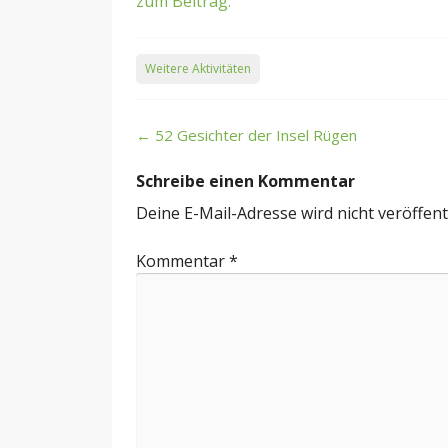
zum Beitrag.
Weitere Aktivitäten
Post
←
52 Gesichter der Insel Rügen
navigation
Schreibe einen Kommentar
Deine E-Mail-Adresse wird nicht veröffentl
Kommentar
*