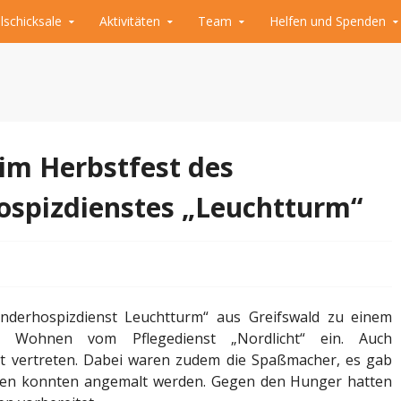
lschicksale
Aktivitäten
Team
Helfen und Spenden
Dritten Welt
ügen e.V.
m Herbstfest des
spizdienstes „Leuchtturm“
nderhospizdienst Leuchtturm“ aus Greifswald zu einem
e Wohnen vom Pflegedienst „Nordlicht“ ein. Auch
st vertreten. Dabei waren zudem die Spaßmacher, es gab
ren konnten angemalt werden. Gegen den Hunger hatten