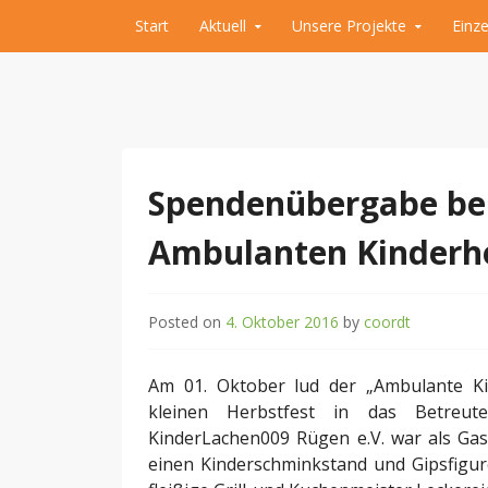
Skip to content
Start
Aktuell
Unsere Projekte
Einze
Hilfe für krebskranke Kinder und Kinder der 
Kinderlachen009 R
Spendenübergabe bei
Ambulanten Kinderho
Posted on
4. Oktober 2016
by
coordt
Am 01. Oktober lud der „Ambulante Ki
kleinen Herbstfest in das Betreut
KinderLachen009 Rügen e.V. war als Ga
einen Kinderschminkstand und Gipsfigu