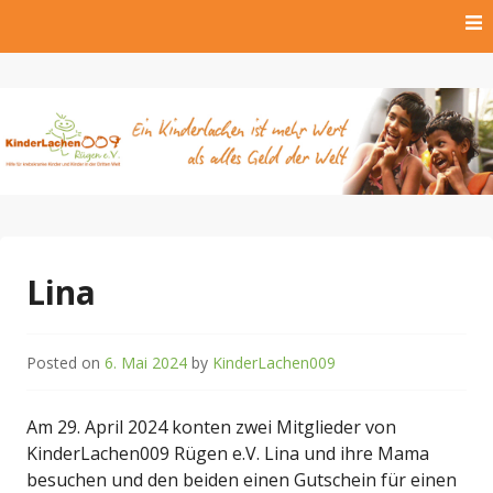
Skip
to
content
Hilfe für krebskranke Kinder und Kinder der Dritten Welt
Kinderlachen009 Rügen
e.V.
Lina
Posted on
6. Mai 2024
by
KinderLachen009
Am 29. April 2024 konten zwei Mitglieder von
KinderLachen009 Rügen e.V. Lina und ihre Mama
besuchen und den beiden einen Gutschein für einen