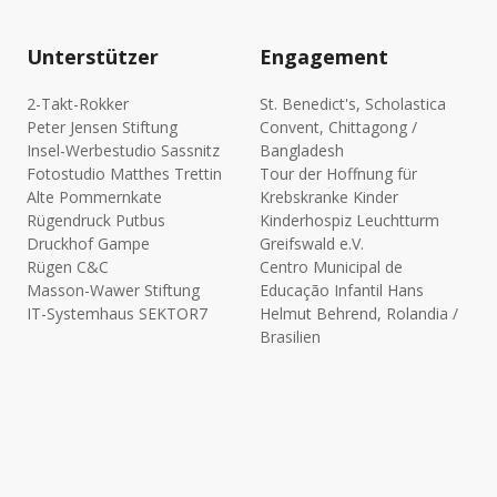
Unterstützer
Engagement
2-Takt-Rokker
St. Benedict's, Scholastica
Peter Jensen Stiftung
Convent, Chittagong /
Insel-Werbestudio Sassnitz
Bangladesh
Fotostudio Matthes Trettin
Tour der Hoffnung für
Alte Pommernkate
Krebskranke Kinder
Rügendruck Putbus
Kinderhospiz Leuchtturm
Druckhof Gampe
Greifswald e.V.
Rügen C&C
Centro Municipal de
Masson-Wawer Stiftung
Educação Infantil Hans
IT-Systemhaus SEKTOR7
Helmut Behrend, Rolandia /
Brasilien