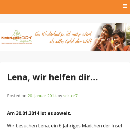
Skip
to
content
Hilfe für krebskranke Kinder und Kinder der Dritten Welt
Kinderlachen009 Rügen
e.V.
Lena, wir helfen dir…
Posted on
20. Januar 2014
by
sektor7
Am 30.01.2014 ist es soweit.
Wir besuchen Lena, ein 6 Jähriges Mädchen der Insel