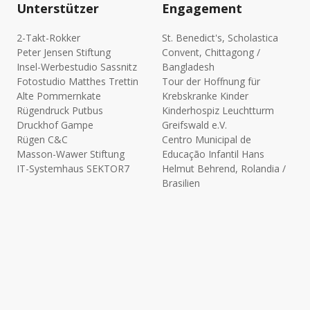
Unterstützer
Engagement
2-Takt-Rokker
St. Benedict's, Scholastica
Peter Jensen Stiftung
Convent, Chittagong /
Insel-Werbestudio Sassnitz
Bangladesh
Fotostudio Matthes Trettin
Tour der Hoffnung für
Alte Pommernkate
Krebskranke Kinder
Rügendruck Putbus
Kinderhospiz Leuchtturm
Druckhof Gampe
Greifswald e.V.
Rügen C&C
Centro Municipal de
Masson-Wawer Stiftung
Educação Infantil Hans
IT-Systemhaus SEKTOR7
Helmut Behrend, Rolandia /
Brasilien