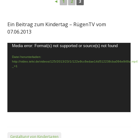
◄
1
2
3
Ein Beitrag zum Kindertag – RügenTV vom
07.06.2013
Video-
Media error: Format(s) not supported or source(s) not found
Player
Datei herunterladen:
http://video.telvi.de/videos/125/2013/23/1/122e9cc6edae14d512238cba094e949a.mp4
_=1
Gestaltung von Kindertagen