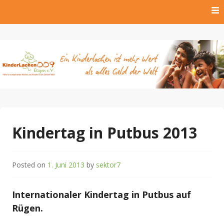
Skip
to
content
Hilfe für krebskranke Kinder und Kinder der Dritten Welt
Kinderlachen009 Rügen
e.V.
Kindertag in Putbus 2013
Posted on
1. Juni 2013
by
sektor7
Internationaler Kindertag in Putbus auf
Rügen.