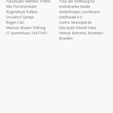
Fotostudio Matthes Trettin
Tour der Hoffnung für
Alte Pommernkate
Krebskranke Kinder
Rügendruck Putbus
Kinderhospiz Leuchtturm
Druckhof Gampe
Greifswald e.V.
Rügen C&C
Centro Municipal de
Masson-Wawer Stiftung
Educação Infantil Hans
IT-Systemhaus SEKTOR7
Helmut Behrend, Rolandia /
Brasilien