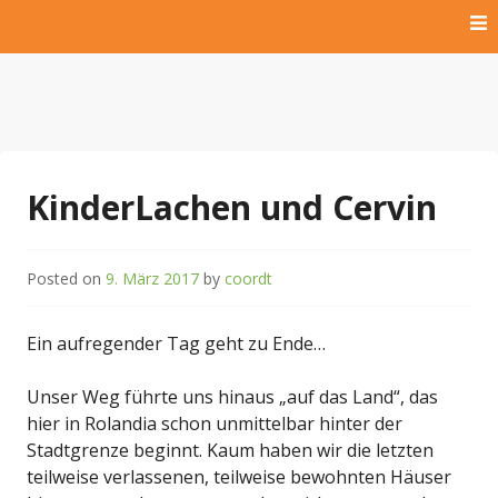
Skip
to
content
Hilfe für krebskranke Kinder und Kinder der Dritten Welt
Kinderlachen009 Rügen
e.V.
KinderLachen und Cervin
Posted on
9. März 2017
by
coordt
Ein aufregender Tag geht zu Ende…
Unser Weg führte uns hinaus „auf das Land“, das
hier in Rolandia schon unmittelbar hinter der
Stadtgrenze beginnt. Kaum haben wir die letzten
teilweise verlassenen, teilweise bewohnten Häuser