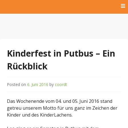
Skip
to
content
Hilfe für krebskranke Kinder und Kinder der Dritten Welt
Kinderlachen009 Rügen
e.V.
Kinderfest in Putbus – Ein
Rückblick
Posted on
6. Juni 2016
by
coordt
Das Wochenende vom 04. und 05. Juni 2016 stand
getreu unserem Motto für uns ganz im Zeichen der
Kinder und des KinderLachens.