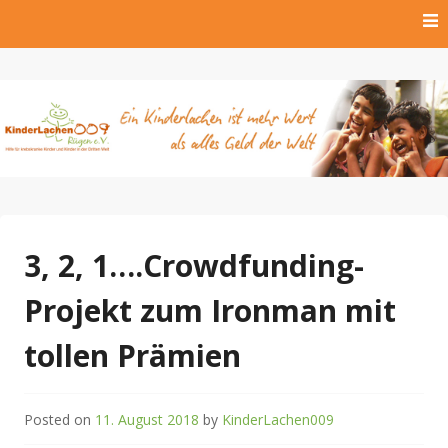
Skip
to
content
Hilfe für krebskranke Kinder und Kinder der Dritten Welt
Kinderlachen009 Rügen
e.V.
3, 2, 1….Crowdfunding-
Projekt zum Ironman mit
tollen Prämien
Posted on
11. August 2018
by
KinderLachen009