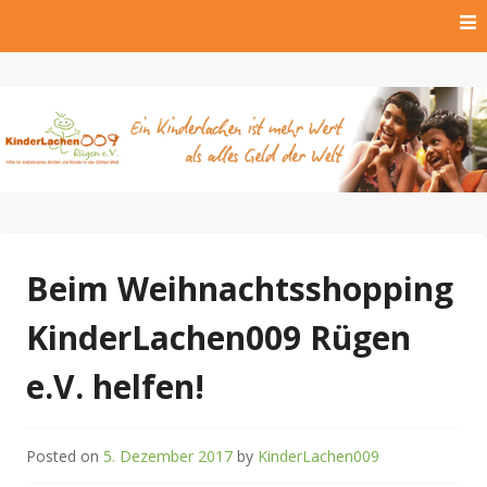
Skip
to
content
Hilfe für krebskranke Kinder und Kinder der Dritten Welt
Kinderlachen009 Rügen
e.V.
Beim Weihnachtsshopping
KinderLachen009 Rügen
e.V. helfen!
Posted on
5. Dezember 2017
by
KinderLachen009