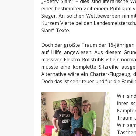
„Poetry Slam“ – dies sind literarische 
einer bestimmten Zeit einem Publikum 
Sieger. An solchen Wettbewerben nimmt T
Kurzem Vierte bei den Landesmeisterschaf
Slam“-Texte.
Doch der größte Traum der 16-Jährigen ist
auf Hilfe angewiesen. Aus diesem Grun
massiven Elektro-Rollstuhls ist ein norma
müsste eine komplette Sitzreihe ausge
Alternative wäre ein Charter-Flugzeug, d
Doch das ist sehr teuer und für die Familie
Wir sin
ihrer s
Kämpfer
Traum u
Wir sam
Taschen