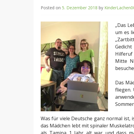
Posted on
5. Dezember 2018
by
KinderLachen0
„Das Leb
um es l
„Zartbi
Gedicht
Hilferu
Mitte N
besuch
Das Mädc
fliegen.
anwend
Sommerf
Was für viele Deutsche ganz normal ist, 
das Mädchen lebt mit spinaler Muskelatro
als Tamina 1 Jahr alt war und dass ma