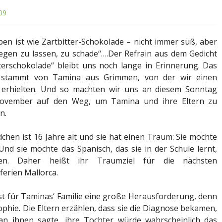
09
en ist wie Zartbitter-Schokolade – nicht immer süß, aber
iegen zu lassen, zu schade“….Der Refrain aus dem Gedicht
tterschokolade“ bleibt uns noch lange in Erinnerung. Das
 stammt von Tamina aus Grimmen, von der wir einen
f erhielten. Und so machten wir uns an diesem Sonntag
ovember auf den Weg, um Tamina und ihre Eltern zu
en.
hen ist 16 Jahre alt und sie hat einen Traum: Sie möchte
 Und sie möchte das Spanisch, das sie in der Schule lernt,
en. Daher heißt ihr Traumziel für die nächsten
erien Mallorca.
ist für Taminas‘ Familie eine große Herausforderung, denn
phie. Die Eltern erzählen, dass sie die Diagnose bekamen,
n ihnen sagte, ihre Tochter würde wahrscheinlich das