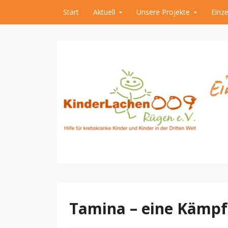
Skip to content
Start
Aktuell
Unsere Projekte
Einze
Hilfe für krebskranke Kinder und Kinder der 
Kinderlachen009 R
Tamina – eine Kämpf