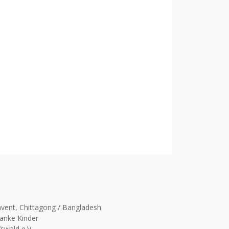
onvent, Chittagong / Bangladesh
ranke Kinder
swald e.V.