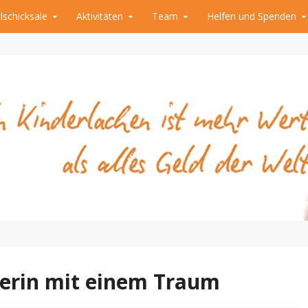
lschicksale
Aktivitäten
Team
Helfen und Spenden
Dritten Welt
ügen e.V.
erin mit einem Traum