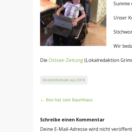
Summe er
Unser K
Stichwo
Wir beda
Die
Ostsee-Zeitung
(Lokalredaktion Grim
Einzelschicksale aus 2018
Post
←
Ben hat sein Baumhaus
navigation
Schreibe einen Kommentar
Deine E-Mail-Adresse wird nicht veröffentl