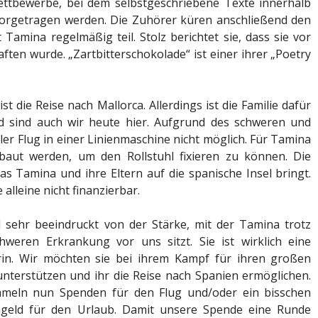
Wettbewerbe, bei dem selbstgeschriebene Texte innerhalb
vorgetragen werden. Die Zuhörer küren anschließend den
amina regelmäßig teil. Stolz berichtet sie, dass sie vor
ten wurde. „Zartbitterschokolade“ ist einer ihrer „Poetry
 die Reise nach Mallorca. Allerdings ist die Familie dafür
d sind auch wir heute hier. Aufgrund des schweren und
ler Flug in einer Linienmaschine nicht möglich. Für Tamina
baut werden, um den Rollstuhl fixieren zu können. Die
as Tamina und ihre Eltern auf die spanische Insel bringt.
 alleine nicht finanzierbar.
d sehr beeindruckt von der Stärke, mit der Tamina trotz
chweren Erkrankung vor uns sitzt. Sie ist wirklich eine
in. Wir möchten sie bei ihrem Kampf für ihren großen
nterstützen und ihr die Reise nach Spanien ermöglichen.
meln nun Spenden für den Flug und/oder ein bisschen
geld für den Urlaub. Damit unsere Spende eine Runde